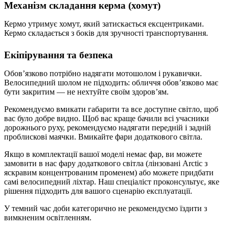
Механізм складання керма (хомут)
Кермо утримує хомут, який затискається ексцентриками.
Кермо складається з боків для зручності транспортування.
Екіпірування та безпека
Обов’язково потрібно надягати мотошолом і рукавички.
Велосипедний шолом не підходить: обличчя обов’язково має
бути закритим — не нехтуйте своїм здоров’ям.
Рекомендуємо вмикати габарити та все доступне світло, щоб
вас було добре видно. Щоб вас краще бачили всі учасники
дорожнього руху, рекомендуємо надягати передній і задній
проблискові маячки. Вмикайте фари додаткового світла.
Якщо в комплектації вашої моделі немає фар, ви можете
замовити в нас фару додаткового світла (лінзовані Arctic з
яскравим концентрованим променем) або можете придбати
самі велосипедний ліхтар. Наш спеціаліст проконсультує, яке
рішення підходить для вашого сценарію експлуатації.
У темний час доби категорично не рекомендуємо їздити з
вимкненим освітленням.