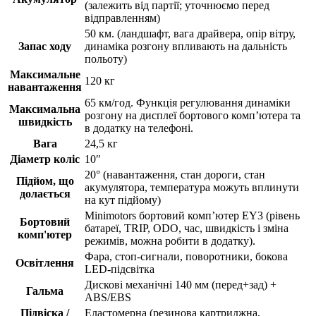
(залежить від партії; уточнюємо перед
відправленням)
50 км. (ландшафт, вага драйвера, опір вітру,
Запас ходу
динаміка розгону впливають на дальність
польоту)
Максимальне
120 кг
навантаження
65 км/год. Функція регулювання динаміки
Максимальна
розгону на дисплеї бортового комп’ютера та
швидкість
в додатку на телефоні.
Вага
24,5 кг
Діаметр коліс
10″
20° (навантаження, стан дороги, стан
Підйом, що
акумулятора, температура можуть вплинути
долається
на кут підйому)
Minimotors бортовий комп’ютер EY3 (рівень
Бортовий
батареї, TRIP, ODO, час, швидкість і зміна
комп'ютер
режимів, можна робити в додатку).
Фара, стоп-сигнали, поворотники, бокова
Освітлення
LED-підсвітка
Дискові механічні 140 мм (перед+зад) +
Гальма
ABS/EBS
Підвіска /
Еластомерна (резинова картриджна,