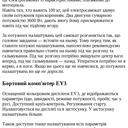
мотоцикла.
Навіть тих, хто важить 100 кг, цей електросамокат здивує
своїм потужним прискоренням. Два двигуни сумарною
потужністю 3600 Вт. дають змогу йому прискорюватися
навіть під час підйому вгору.
За потужних налаштувань цей самокат розганяється так, що
головне завдання — встояти на ньому. Тому перед тим, як
ставити потужні налаштування, наполегливо рекомендуємо
навчитися правильно стояти на ньому під час розгону та
гальмування. Під час розгону потрібно зміщувати центр ваги
вперед, під час гальмування — назад. Упиратися потрібно не в
кермо, а в ноги. Якщо ви цього ще не навчилися, до потужних
налаштувань ви ще не доросли.
Бортовий комп'ютер EY3
Оснащений кольоровим дисплеєм EY3, де відображаються
параметри їзди, швидкості, режими потужності, пробіг, час у
русі. Доступний круїз-контроль. Регулювання старту.
Налаштовується на дисплеї та в застосунку. У застосунку
налаштувань більше.
Також доступне тонке налаштування всіх параметрів