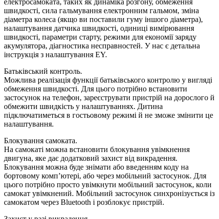
електросамоката, таких як динаміка розгону, обмеження
швидкості, сила гальмування електронним гальмом, зміна
діаметра колеса (якщо ви поставили гуму іншого діаметра),
налаштування датчика швидкості, одиниці вимірювання
швидкості, параметри старту, режими для економії заряду
акумулятора, діагностика несправностей. У нас є детальна
інструкція з налаштування EY.
Батьківський контроль.
Можлива реалізація функції батьківського контролю у вигляді
обмеження швидкості. Для цього потрібно встановити
застосунок на телефон, зареєструвати пристрій на дорослого й
обмежити швидкість у налаштуваннях. Дитина
підключатиметься в гостьовому режимі й не зможе змінити це
налаштування.
Блокування самоката.
На самокаті можна встановити блокування увімкнення
двигуна, яке дає додатковий захист від викрадення.
Блокування можна буде знімати або введенням коду на
бортовому комп’ютері, або через мобільний застосунок. Для
цього потрібно просто увімкнути мобільний застосунок, коли
самокат увімкнений. Мобільний застосунок синхронізується із
самокатом через Bluetooth і розблокує пристрій.
Захист у разі викрадення.