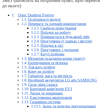
Зміст (натисніть на потрібний пункт, щоб перейти
до нього)
Опис Dualtron Forever
Особливості моделі
Переваги та сценарії використання
Свобода пересування
Поїздки на роботу
Поміщається в будь-який ліфт
Прогулянки (у парках і містом)
Поїздки в лісі
Прогулянки з дитиною
Круті підйоми
Механізм складання керма (хомут)
Екіпірування та безпека
Для кого підійде
Кому не підійде
Габарити, вага та місткість
Надійний акумулятор LG або SAMSUNG
Сила, міць і краса
Бортовий комп'ютер EY3
Диски та покришки
Еластомерна амортизація
Гальмівна система
Заднє та переднє рекуперативне