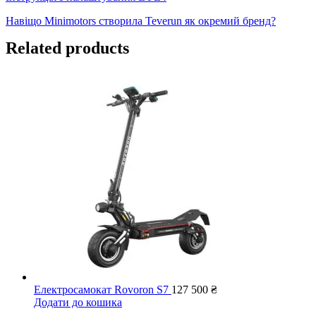
Навіщо Minimotors створила Teverun як окремий бренд?
Related products
Електросамокат Rovoron S7
127 500
₴
Додати до кошика