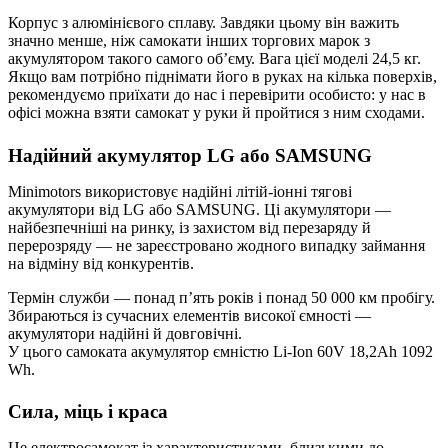
Корпус з алюмінієвого сплаву. Завдяки цьому він важить
значно менше, ніж самокати інших торгових марок з
акумулятором такого самого об’єму. Вага цієї моделі 24,5 кг.
Якщо вам потрібно піднімати його в руках на кілька поверхів,
рекомендуємо приїхати до нас і перевірити особисто: у нас в
офісі можна взяти самокат у руки й пройтися з ним сходами.
Надійний акумулятор LG або SAMSUNG
Minimotors використовує надійні літій-іонні тягові
акумулятори від LG або SAMSUNG. Ці акумулятори —
найбезпечніші на ринку, із захистом від перезаряду й
перерозряду — не зареєстровано жодного випадку займання
на відміну від конкурентів.
Термін служби — понад п’ять років і понад 50 000 км пробігу.
Збираються із сучасних елементів високої ємності —
акумулятори надійні й довговічні.
У цього самоката акумулятор ємністю Li-Ion 60V 18,2Ah 1092
Wh.
Сила, міць і краса
Це електросамокат із характеристиками, близькими до