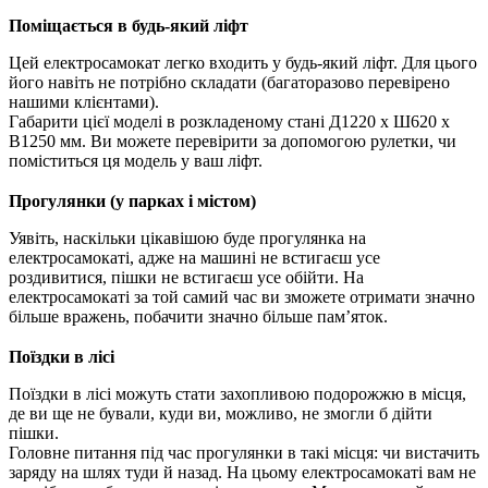
Поміщається в будь-який ліфт
Цей електросамокат легко входить у будь-який ліфт. Для цього
його навіть не потрібно складати (багаторазово перевірено
нашими клієнтами).
Габарити цієї моделі в розкладеному стані Д1220 х Ш620 х
В1250 мм. Ви можете перевірити за допомогою рулетки, чи
поміститься ця модель у ваш ліфт.
Прогулянки (у парках і містом)
Уявіть, наскільки цікавішою буде прогулянка на
електросамокаті, адже на машині не встигаєш усе
роздивитися, пішки не встигаєш усе обійти. На
електросамокаті за той самий час ви зможете отримати значно
більше вражень, побачити значно більше пам’яток.
Поїздки в лісі
Поїздки в лісі можуть стати захопливою подорожжю в місця,
де ви ще не бували, куди ви, можливо, не змогли б дійти
пішки.
Головне питання під час прогулянки в такі місця: чи вистачить
заряду на шлях туди й назад. На цьому електросамокаті вам не