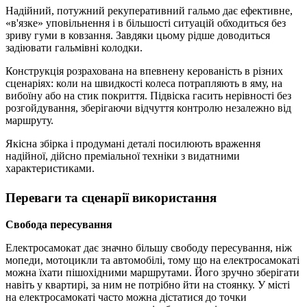
Надійний, потужний рекуперативний гальмо дає ефективне,
«в'язке» уповільнення і в більшості ситуацій обходиться без
зриву гуми в ковзання. Завдяки цьому рідше доводиться
задіювати гальмівні колодки.
Конструкція розрахована на впевнену керованість в різних
сценаріях: коли на швидкості колеса потрапляють в яму, на
вибоїну або на стик покриття. Підвіска гасить нерівності без
розгойдування, зберігаючи відчуття контролю незалежно від
маршруту.
Якісна збірка і продумані деталі посилюють враження
надійної, дійсно преміальної техніки з видатними
характеристиками.
Переваги та сценарії використання
Свобода пересування
Електросамокат дає значно більшу свободу пересування, ніж
мопеди, мотоцикли та автомобілі, тому що на електросамокаті
можна їхати пішохідними маршрутами. Його зручно зберігати
навіть у квартирі, за ним не потрібно йти на стоянку. У місті
на електросамокаті часто можна дістатися до точки