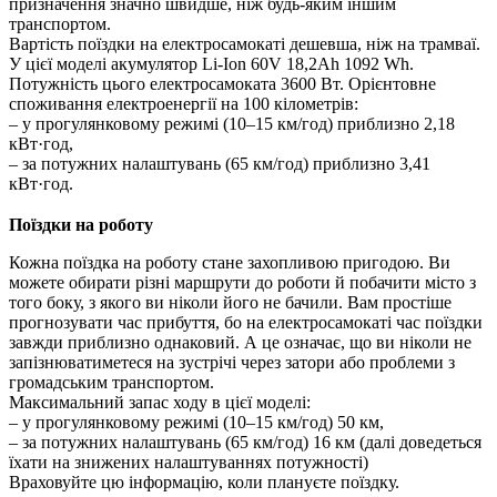
призначення значно швидше, ніж будь-яким іншим
транспортом.
Вартість поїздки на електросамокаті дешевша, ніж на трамваї.
У цієї моделі акумулятор Li-Ion 60V 18,2Ah 1092 Wh.
Потужність цього електросамоката 3600 Вт. Орієнтовне
споживання електроенергії на 100 кілометрів:
– у прогулянковому режимі (10–15 км/год) приблизно 2,18
кВт·год,
– за потужних налаштувань (65 км/год) приблизно 3,41
кВт·год.
Поїздки на роботу
Кожна поїздка на роботу стане захопливою пригодою. Ви
можете обирати різні маршрути до роботи й побачити місто з
того боку, з якого ви ніколи його не бачили. Вам простіше
прогнозувати час прибуття, бо на електросамокаті час поїздки
завжди приблизно однаковий. А це означає, що ви ніколи не
запізнюватиметеся на зустрічі через затори або проблеми з
громадським транспортом.
Максимальний запас ходу в цієї моделі:
– у прогулянковому режимі (10–15 км/год) 50 км,
– за потужних налаштувань (65 км/год) 16 км (далі доведеться
їхати на знижених налаштуваннях потужності)
Враховуйте цю інформацію, коли плануєте поїздку.