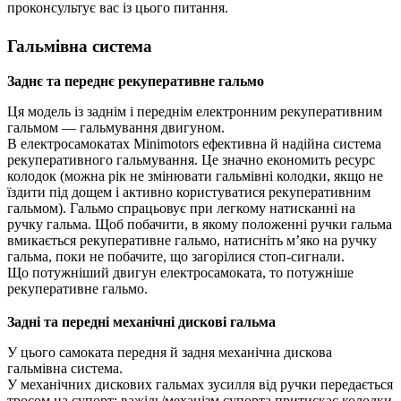
проконсультує вас із цього питання.
Гальмівна система
Заднє та переднє рекуперативне гальмо
Ця модель із заднім і переднім електронним рекуперативним
гальмом — гальмування двигуном.
В електросамокатах Minimotors ефективна й надійна система
рекуперативного гальмування. Це значно економить ресурс
колодок (можна рік не змінювати гальмівні колодки, якщо не
їздити під дощем і активно користуватися рекуперативним
гальмом). Гальмо спрацьовує при легкому натисканні на
ручку гальма. Щоб побачити, в якому положенні ручки гальма
вмикається рекуперативне гальмо, натисніть м’яко на ручку
гальма, поки не побачите, що загорілися стоп-сигнали.
Що потужніший двигун електросамоката, то потужніше
рекуперативне гальмо.
Задні та передні механічні дискові гальма
У цього самоката передня й задня механічна дискова
гальмівна система.
У механічних дискових гальмах зусилля від ручки передається
тросом на супорт: важіль/механізм супорта притискає колодки