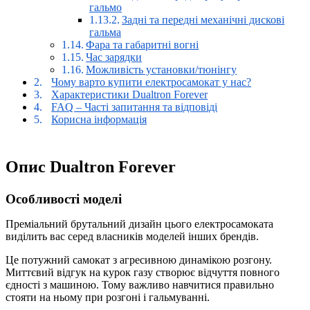
гальмо
Задні та передні механічні дискові
гальма
Фара та габаритні вогні
Час зарядки
Можливість установки/тюнінгу
Чому варто купити електросамокат у нас?
Характеристики Dualtron Forever
FAQ – Часті запитання та відповіді
Корисна інформація
Опис Dualtron Forever
Особливості моделі
Преміальний брутальний дизайн цього електросамоката
виділить вас серед власників моделей інших брендів.
Це потужний самокат з агресивною динамікою розгону.
Миттєвий відгук на курок газу створює відчуття повного
єдності з машиною. Тому важливо навчитися правильно
стояти на ньому при розгоні і гальмуванні.