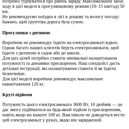
потрібно турбуватися про рівень заряду. Максимальний запас
ходу в цієї моделі в прогулянковому режимі (10–15 км/год) 50
км.
Не рекомендуємо поїздки в лісі в дощову та вологу погоду:
бажано, щоб ґрунтова дорога була сухою.
Прогулянки з дитиною
Виробник не рекомендує їздити на електросамокаті вдвох.
Однак багато наших клієнтів беруть електросамокати, щоб
їздити з дитиною в садок або до школи.
Для цих цілей потрібно ставити мінімальні налаштування
потужності та динаміки прискорення. Наш спеціаліст дасть
детальні інструкції, які налаштування ставити й як їздити
безпечніше.
Для цієї моделі виробник рекомендує максимальне
навантаження 120 кг.
Круті підйоми
Потужність цього електросамоката 3600 Вт, 10 дюймів — це
дає змогу підійматися на будь-який підйом із прискоренням,
навіть якщо ви важите 100 кг. Вам ніколи не доведеться вести
цей електросамокат у руках, якщо він заряджений.