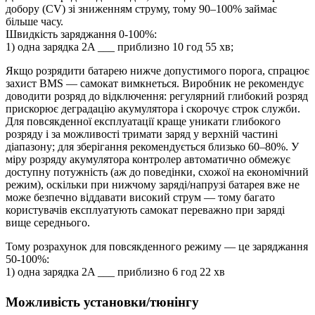
добору (CV) зі зниженням струму, тому 90–100% займає
більше часу.
Швидкість заряджання 0-100%:
1) одна зарядка 2A ___ приблизно 10 год 55 хв;
Якщо розрядити батарею нижче допустимого порога, спрацює
захист BMS — самокат вимкнеться. Виробник не рекомендує
доводити розряд до відключення: регулярний глибокий розряд
прискорює деградацію акумулятора і скорочує строк служби.
Для повсякденної експлуатації краще уникати глибокого
розряду і за можливості тримати заряд у верхній частині
діапазону; для зберігання рекомендується близько 60–80%. У
міру розряду акумулятора контролер автоматично обмежує
доступну потужність (аж до поведінки, схожої на економічний
режим), оскільки при нижчому заряді/напрузі батарея вже не
може безпечно віддавати високий струм — тому багато
користувачів експлуатують самокат переважно при заряді
вище середнього.
Тому розрахунок для повсякденного режиму — це заряджання
50-100%:
1) одна зарядка 2A ___ приблизно 6 год 22 хв
Можливість установки/тюнінгу