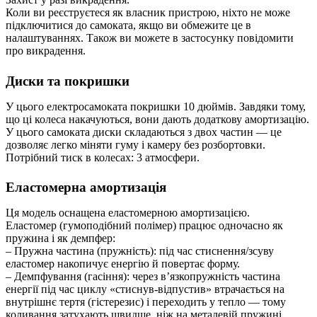
Коли ви реєструєтеся як власник пристрою, ніхто не може
підключитися до самоката, якщо ви обмежите це в
налаштуваннях. Також ви можете в застосунку повідомити
про викрадення.
Диски та покришки
У цього електросамоката покришки 10 дюймів. Завдяки тому,
що ці колеса накачуються, вони дають додаткову амортизацію.
У цього самоката диски складаються з двох частин — це
дозволяє легко міняти гуму і камеру без розбортовки.
Потрібний тиск в колесах: 3 атмосфери.
Еластомерна амортизація
Ця модель оснащена еластомерною амортизацією.
Еластомер (гумоподібний полімер) працює одночасно як
пружина і як демпфер:
– Пружна частина (пружність): під час стиснення/зсуву
еластомер накопичує енергію й повертає форму.
– Демпфування (гасіння): через в’язкопружність частина
енергії під час циклу «стиснув-відпустив» втрачається на
внутрішнє тертя (гістерезис) і переходить у тепло — тому
коливання затухають швидше, ніж на металевій пружині.