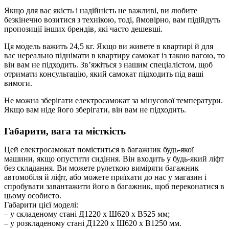
Якщо для вас якість і надійність не важливі, ви любите
безкінечно возитися з технікою, тоді, ймовірно, вам підійдуть
пропозиції інших брендів, які часто дешевші.
Ця модель важить 24,5 кг. Якщо ви живете в квартирі й для
вас нереально піднімати в квартиру самокат із такою вагою, то
він вам не підходить. Зв’яжіться з нашим спеціалістом, щоб
отримати консультацію, який самокат підходить під ваші
вимоги.
Не можна зберігати електросамокат за мінусової температури.
Якщо вам ніде його зберігати, він вам не підходить.
Габарити, вага та місткість
Цей електросамокат поміститься в багажник будь-якої
машини, якщо опустити сидіння. Він входить у будь-який ліфт
без складання. Ви можете рулеткою виміряти багажник
автомобіля й ліфт, або можете приїхати до нас у магазин і
спробувати завантажити його в багажник, щоб переконатися в
цьому особисто.
Габарити цієї моделі:
– у складеному стані Д1220 х Ш620 х В525 мм;
– у розкладеному стані Д1220 х Ш620 х В1250 мм.