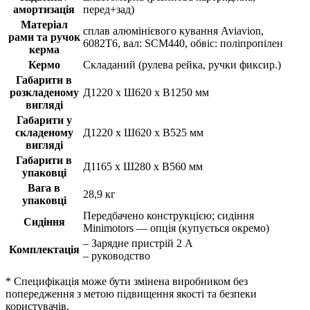
амортизація
перед+зад)
Матеріал
сплав алюмінієвого кування Aviavion,
рами та ручок
6082T6, вал: SCM440, обвіс: поліпропілен
керма
Кермо
Складаний (рулева рейка, ручки фиксир.)
Габарити в
розкладеному
Д1220 х Ш620 х В1250 мм
вигляді
Габарити у
складеному
Д1220 х Ш620 х В525 мм
вигляді
Габарити в
Д1165 х Ш280 х В560 мм
упаковці
Вага в
28,9 кг
упаковці
Передбачено конструкцією; сидіння
Сидіння
Minimotors — опція (купується окремо)
– Зарядне пристрій 2 A
Комплектація
– руководство
* Специфікація може бути змінена виробником без
попередження з метою підвищення якості та безпеки
користувачів.