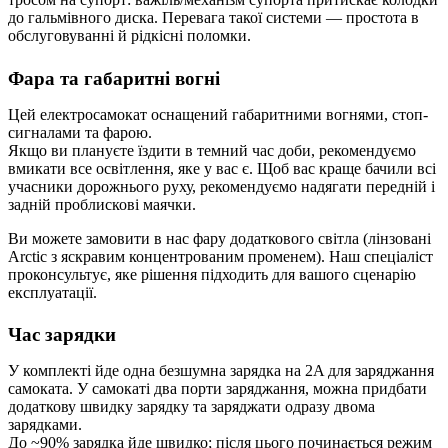
до гальмівного диска. Перевага такої системи — простота в
обслуговуванні й рідкісні поломки.
Фара та габаритні вогні
Цей електросамокат оснащений габаритними вогнями, стоп-
сигналами та фарою.
Якщо ви плануєте їздити в темний час доби, рекомендуємо
вмикати все освітлення, яке у вас є. Щоб вас краще бачили всі
учасники дорожнього руху, рекомендуємо надягати передній і
задній проблискові маячки.
Ви можете замовити в нас фару додаткового світла (лінзовані
Arctic з яскравим концентрованим променем). Наш спеціаліст
проконсультує, яке рішення підходить для вашого сценарію
експлуатації.
Час зарядки
У комплекті йде одна безшумна зарядка на 2A для заряджання
самоката. У самокаті два порти заряджання, можна придбати
додаткову швидку зарядку та заряджати одразу двома
зарядками.
До ~90% зарядка йде швидко; після цього починається режим