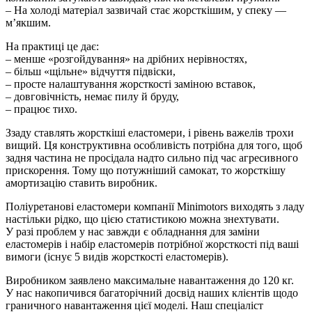
– На холоді матеріал зазвичай стає жорсткішим, у спеку —
м’якшим.
На практиці це дає:
– менше «розгойдування» на дрібних нерівностях,
– більш «щільне» відчуття підвіски,
– просте налаштування жорсткості заміною вставок,
– довговічність, немає пилу й бруду,
– працює тихо.
Ззаду ставлять жорсткіші еластомери, і рівень важелів трохи
вищий. Ця конструктивна особливість потрібна для того, щоб
задня частина не просідала надто сильно під час агресивного
прискорення. Тому що потужніший самокат, то жорсткішу
амортизацію ставить виробник.
Поліуретанові еластомери компанії Minimotors виходять з ладу
настільки рідко, що цією статистикою можна знехтувати.
У разі проблем у нас завжди є обладнання для заміни
еластомерів і набір еластомерів потрібної жорсткості під ваші
вимоги (існує 5 видів жорсткості еластомерів).
Виробником заявлено максимальне навантаження до 120 кг.
У нас накопичився багаторічний досвід наших клієнтів щодо
граничного навантаження цієї моделі. Наш спеціаліст