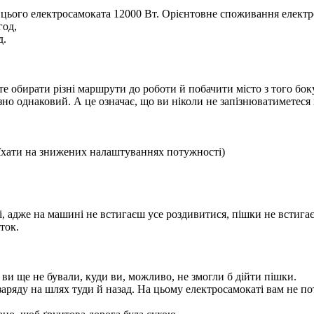
 цього електросамоката 12000 Вт. Орієнтовне споживання електро
год,
д.
 обирати різні маршрути до роботи й побачити місто з того боку
зно однаковий. А це означає, що ви ніколи не запізнюватиметеся 
я їхати на знижених налаштуваннях потужності)
і, адже на машині не встигаєш усе роздивитися, пішки не встигає
ток.
ви ще не бували, куди ви, можливо, не змогли б дійти пішки.
 заряду на шлях туди й назад. На цьому електросамокаті вам не п