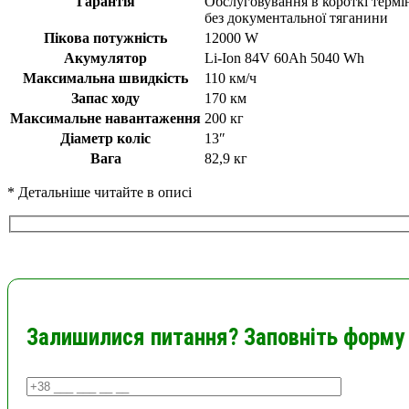
Гарантія
Обслуговування в короткі термі
без документальної тяганини
Пікова потужність
12000 W
Акумулятор
Li-Ion 84V 60Ah 5040 Wh
Максимальна швидкість
110 км/ч
Запас ходу
170 км
Максимальне навантаження
200 кг
Діаметр коліс
13″
Вага
82,9 кг
* Детальніше читайте в описі
Залишилися питання? Заповніть форму 