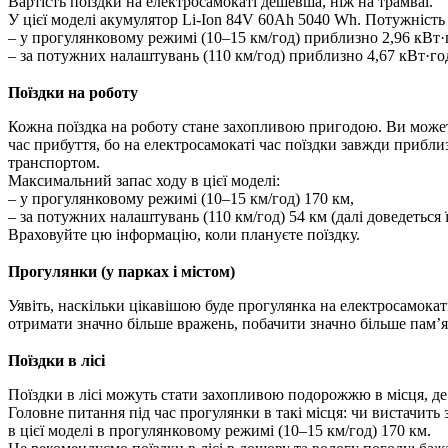
Вартість поїздки на електросамокаті дешевша, ніж на трамваї.
У цієї моделі акумулятор Li-Ion 84V 60Ah 5040 Wh. Потужність
– у прогулянковому режимі (10–15 км/год) приблизно 2,96 кВт·
– за потужних налаштувань (110 км/год) приблизно 4,67 кВт·го
Поїздки на роботу
Кожна поїздка на роботу стане захопливою пригодою. Ви можете
час прибуття, бо на електросамокаті час поїздки завжди прибли
транспортом.
Максимальний запас ходу в цієї моделі:
– у прогулянковому режимі (10–15 км/год) 170 км,
– за потужних налаштувань (110 км/год) 54 км (далі доведетьс
Враховуйте цю інформацію, коли плануєте поїздку.
Прогулянки (у парках і містом)
Уявіть, наскільки цікавішою буде прогулянка на електросамокат
отримати значно більше вражень, побачити значно більше пам’я
Поїздки в лісі
Поїздки в лісі можуть стати захопливою подорожжю в місця, де 
Головне питання під час прогулянки в такі місця: чи вистачить
в цієї моделі в прогулянковому режимі (10–15 км/год) 170 км.