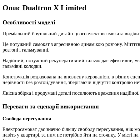
Опис Dualtron X Limited
Особливості моделі
Преміальний брутальний дизайн цього електросамоката виділит
Це потужний самокат з агресивною динамікою розгону. Миттєви
розгоні і гальмуванні.
Надійний, потужний рекуперативний гальмо дає ефективне, «в'я
гальмівні колодки.
Конструкція розрахована на впевнену керованість в різних сцен
нерівності без розгойдування, зберігаючи відчуття контролю не
Якісна збірка і продумані деталі посилюють враження надійної
Переваги та сценарії використання
Свобода пересування
Електросамокат дає значно більшу свободу пересування, ніж м
навіть у квартирі, за ним не потрібно йти на стоянку. У місті