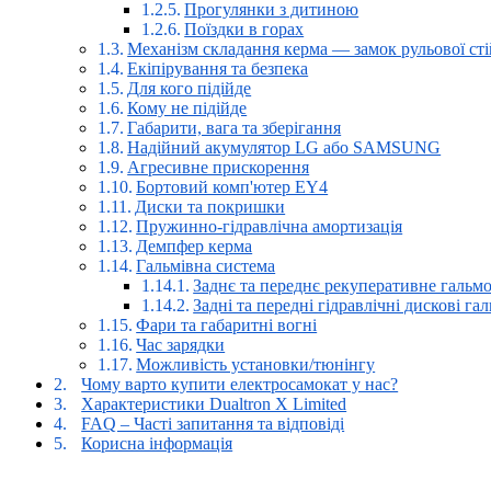
Прогулянки з дитиною
Поїздки в горах
Механізм складання керма — замок рульової ст
Екіпірування та безпека
Для кого підійде
Кому не підійде
Габарити, вага та зберігання
Надійний акумулятор LG або SAMSUNG
Агресивне прискорення
Бортовий комп'ютер EY4
Диски та покришки
Пружинно-гідравлічна амортизація
Демпфер керма
Гальмівна система
Заднє та переднє рекуперативне гальм
Задні та передні гідравлічні дискові га
Фари та габаритні вогні
Час зарядки
Можливість установки/тюнінгу
Чому варто купити електросамокат у нас?
Характеристики Dualtron X Limited
FAQ – Часті запитання та відповіді
Корисна інформація