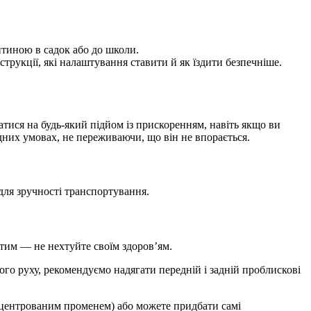
итиною в садок або до школи.
трукції, які налаштування ставити й як їздити безпечніше.
атися на будь-який підйом із прискоренням, навіть якщо ви
дних умовах, не переживаючи, що він не впорається.
 для зручності транспортування.
тим — не нехтуйте своїм здоров’ям.
го руху, рекомендуємо надягати передній і задній проблискові
концентрованим променем) або можете придбати самі