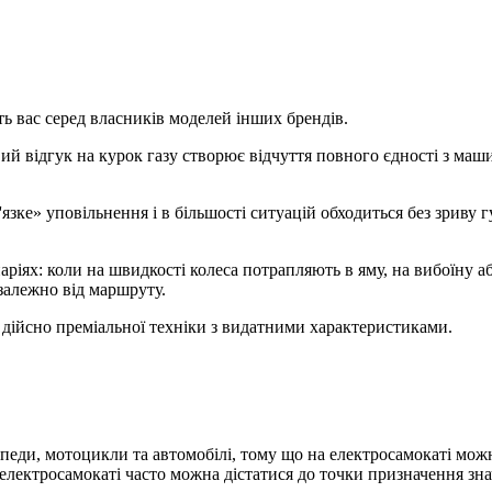
ь вас серед власників моделей інших брендів.
й відгук на курок газу створює відчуття повного єдності з ма
зке» уповільнення і в більшості ситуацій обходиться без зриву 
аріях: коли на швидкості колеса потрапляють в яму, на вибоїну 
залежно від маршруту.
, дійсно преміальної техніки з видатними характеристиками.
опеди, мотоцикли та автомобілі, тому що на електросамокаті мож
 на електросамокаті часто можна дістатися до точки призначення 