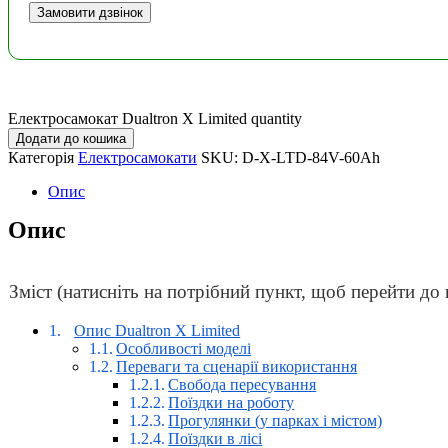
Електросамокат Dualtron X Limited quantity
Додати до кошика
Категорія
Електросамокати
SKU:
D-X-LTD-84V-60Ah
Опис
Опис
Зміст (натисніть на потрібний пункт, щоб перейти до 
Опис Dualtron X Limited
Особливості моделі
Переваги та сценарії використання
Свобода пересування
Поїздки на роботу
Прогулянки (у парках і містом)
Поїздки в лісі