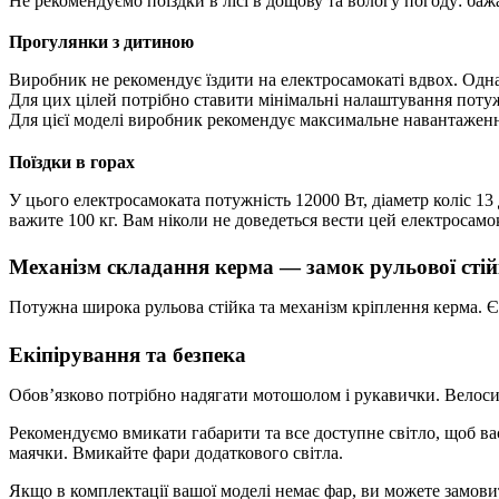
Не рекомендуємо поїздки в лісі в дощову та вологу погоду: баж
Прогулянки з дитиною
Виробник не рекомендує їздити на електросамокаті вдвох. Одна
Для цих цілей потрібно ставити мінімальні налаштування потужн
Для цієї моделі виробник рекомендує максимальне навантаженн
Поїздки в горах
У цього електросамоката потужність 12000 Вт, діаметр коліс 13
важите 100 кг. Вам ніколи не доведеться вести цей електросам
Механізм складання керма — замок рульової сті
Потужна широка рульова стійка та механізм кріплення керма. Є 
Екіпірування та безпека
Обов’язково потрібно надягати мотошолом і рукавички. Велоси
Рекомендуємо вмикати габарити та все доступне світло, щоб ва
маячки. Вмикайте фари додаткового світла.
Якщо в комплектації вашої моделі немає фар, ви можете замови