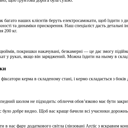
ано, щоб ґрунтова дорога була сухою.
к багато наших клієнтів беруть електросамокати, щоб їздити з д
ості та динаміки прискорення. Наш спеціаліст дасть детальні інс
я 200 кг.
 дюймів, покришки накачувані, безкамерні — це дає змогу підійм
окат у руках, якщо він заряджений. Можна їздити на ньому в скла
йки
фіксатори керма в складеному стані, і кермо складається з боків
педний шолом не підходить: обличчя обов’язково має бути закри
с було добре видно. Щоб вас краще бачили всі учасники дорожньо
ти в нас фару додаткового світла (лінзовані Arctic з яскравим 