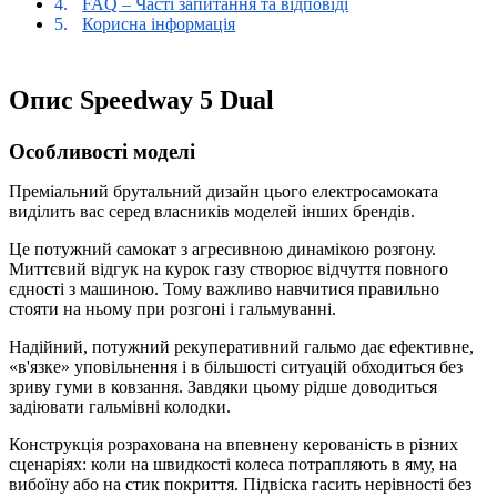
FAQ – Часті запитання та відповіді
Корисна інформація
Опис Speedway 5 Dual
Особливості моделі
Преміальний брутальний дизайн цього електросамоката
виділить вас серед власників моделей інших брендів.
Це потужний самокат з агресивною динамікою розгону.
Миттєвий відгук на курок газу створює відчуття повного
єдності з машиною. Тому важливо навчитися правильно
стояти на ньому при розгоні і гальмуванні.
Надійний, потужний рекуперативний гальмо дає ефективне,
«в'язке» уповільнення і в більшості ситуацій обходиться без
зриву гуми в ковзання. Завдяки цьому рідше доводиться
задіювати гальмівні колодки.
Конструкція розрахована на впевнену керованість в різних
сценаріях: коли на швидкості колеса потрапляють в яму, на
вибоїну або на стик покриття. Підвіска гасить нерівності без