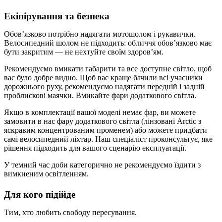
Екіпірування та безпека
Обов’язково потрібно надягати мотошолом і рукавички.
Велосипедний шолом не підходить: обличчя обов’язково має
бути закритим — не нехтуйте своїм здоров’ям.
Рекомендуємо вмикати габарити та все доступне світло, щоб
вас було добре видно. Щоб вас краще бачили всі учасники
дорожнього руху, рекомендуємо надягати передній і задній
проблискові маячки. Вмикайте фари додаткового світла.
Якщо в комплектації вашої моделі немає фар, ви можете
замовити в нас фару додаткового світла (лінзовані Arctic з
яскравим концентрованим променем) або можете придбати
самі велосипедний ліхтар. Наш спеціаліст проконсультує, яке
рішення підходить для вашого сценарію експлуатації.
У темний час доби категорично не рекомендуємо їздити з
вимкненим освітленням.
Для кого підійде
Тим, хто любить свободу пересування.