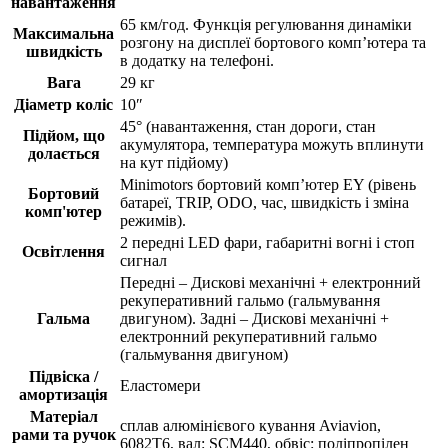
навантаження
65 км/год. Функція регулювання динаміки
Максимальна
розгону на дисплеї бортового комп’ютера та
швидкість
в додатку на телефоні.
Вага
29 кг
Діаметр коліс
10″
45° (навантаження, стан дороги, стан
Підйом, що
акумулятора, температура можуть вплинути
долається
на кут підйому)
Minimotors бортовий комп’ютер EY (рівень
Бортовий
батареї, TRIP, ODO, час, швидкість і зміна
комп'ютер
режимів).
2 передні LED фари, габаритні вогні і стоп
Освітлення
сигнал
Передні – Дискові механічні + електронний
рекуперативний гальмо (гальмування
Гальма
двигуном). Задні – Дискові механічні +
електронний рекуперативний гальмо
(гальмування двигуном)
Підвіска /
Еластомери
амортизація
Матеріал
сплав алюмінієвого кування Aviavion,
рами та ручок
6082T6, вал: SCM440, обвіс: поліпропілен