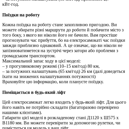
кВт·год.
Поїздки на роботу
Кожна поїздка на роботу стане захопливою пригодою. Ви
можете обирати різні маршрути до роботи й побачити місто з
того боку, з якого ви ніколи його не бачили. Вам простіше
прогнозувати час прибуття, бо на електросамокаті час поїздки
завжди приблизно однаковий. А це означає, що ви ніколи не
запізнюватиметеся на зустрічі через затори або проблеми з
громадським транспортом.
Максимальний запас ходу в цієї моделі:
– у прогулянковому режимі (10–15 км/год) 80 км,
– за потужних налаштувань (65 км/год) 26 км (далі доведеться
їхати на знижених налаштуваннях потужності)
Враховуйте цю інформацію, коли плануєте поїздку.
Поміщається в будь-який ліфт
Цей електросамокат легко входить у будь-який ліфт. Для цього
його навіть не потрібно складати (багаторазово перевірено
нашими клієнтами).
Габарити цієї моделі в розкладеному стані Д1120 х Ш575 х
В1180 мм. Ви можете перевірити за допомогою рулетки, чи
поміститься ця модель у ваш ліфт.