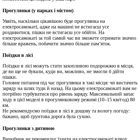
Прогулянки (у парках і містом)
Уявіть, наскільки цікавішою буде прогулянка на
електросамокаті, адже на машині не встигаєш усе
роздивитися, пішки не встигаєш усе обійти. На
електросамокаті за той самий час ви зможете отримати значно
більше вражень, побачити значно більше пам’яток.
Поїздки в лісі
Поїздки в лісі можуть стати захопливою подорожжю в місця,
де ви ще не бували, куди ви, можливо, не змогли б дійти
пішки.
Головне питання під час прогулянки в такі місця: чи вистачить
заряду на шлях туди й назад. На цьому електросамокаті вам не
потрібно турбуватися про рівень заряду. Максимальний запас
ходу в цієї моделі в прогулянковому режимі (10–15 км/год) 80
км.
Не рекомендуємо поїздки в лісі в дощову та вологу погоду:
бажано, щоб ґрунтова дорога була сухою.
Прогулянки з дитиною
Виробник не рекомендує їздити на електросамокаті вдвох.