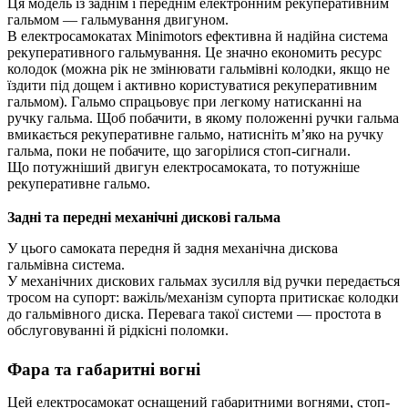
Ця модель із заднім і переднім електронним рекуперативним
гальмом — гальмування двигуном.
В електросамокатах Minimotors ефективна й надійна система
рекуперативного гальмування. Це значно економить ресурс
колодок (можна рік не змінювати гальмівні колодки, якщо не
їздити під дощем і активно користуватися рекуперативним
гальмом). Гальмо спрацьовує при легкому натисканні на
ручку гальма. Щоб побачити, в якому положенні ручки гальма
вмикається рекуперативне гальмо, натисніть м’яко на ручку
гальма, поки не побачите, що загорілися стоп-сигнали.
Що потужніший двигун електросамоката, то потужніше
рекуперативне гальмо.
Задні та передні механічні дискові гальма
У цього самоката передня й задня механічна дискова
гальмівна система.
У механічних дискових гальмах зусилля від ручки передається
тросом на супорт: важіль/механізм супорта притискає колодки
до гальмівного диска. Перевага такої системи — простота в
обслуговуванні й рідкісні поломки.
Фара та габаритні вогні
Цей електросамокат оснащений габаритними вогнями, стоп-