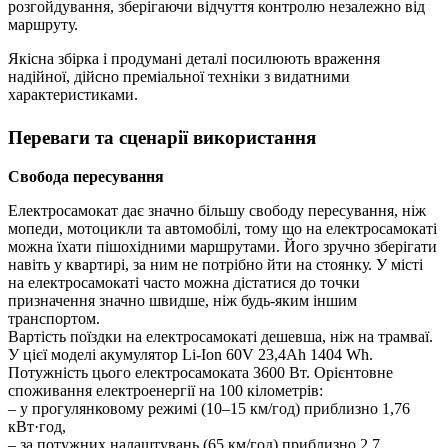
розгойдування, зберігаючи відчуття контролю незалежно від
маршруту.
Якісна збірка і продумані деталі посилюють враження
надійної, дійсно преміальної техніки з видатними
характеристиками.
Переваги та сценарії використання
Свобода пересування
Електросамокат дає значно більшу свободу пересування, ніж
мопеди, мотоцикли та автомобілі, тому що на електросамокаті
можна їхати пішохідними маршрутами. Його зручно зберігати
навіть у квартирі, за ним не потрібно йти на стоянку. У місті
на електросамокаті часто можна дістатися до точки
призначення значно швидше, ніж будь-яким іншим
транспортом.
Вартість поїздки на електросамокаті дешевша, ніж на трамваї.
У цієї моделі акумулятор Li-Ion 60V 23,4Ah 1404 Wh.
Потужність цього електросамоката 3600 Вт. Орієнтовне
споживання електроенергії на 100 кілометрів:
– у прогулянковому режимі (10–15 км/год) приблизно 1,76
кВт·год,
– за потужних налаштувань (65 км/год) приблизно 2,7