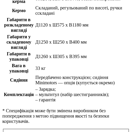
керма
Складаний, регульований по висоті, ручки
Кермо
cскладані
Габарити в
розкладеному
Д1120 х Ш575 х В1180 мм
вигляді
Габарити у
складеному
Д1250 х Ш250 х В400 мм
вигляді
Габарити в
Д1260 х Ш305 х В395 мм
упаковці
Вага в
33 кг
упаковці
Передбачено конструкцією; сидіння
Сидіння
Minimotors — опція (купується окремо)
– Зарядка;
Комплектація
– мультитул (набір шестигранників);
– гарантія
* Специфікація може бути змінена виробником без
попередження з метою підвищення якості та безпеки
користувачів.