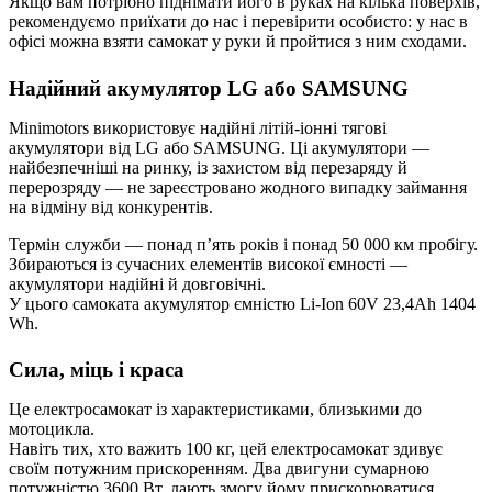
Якщо вам потрібно піднімати його в руках на кілька поверхів,
рекомендуємо приїхати до нас і перевірити особисто: у нас в
офісі можна взяти самокат у руки й пройтися з ним сходами.
Надійний акумулятор LG або SAMSUNG
Minimotors використовує надійні літій-іонні тягові
акумулятори від LG або SAMSUNG. Ці акумулятори —
найбезпечніші на ринку, із захистом від перезаряду й
перерозряду — не зареєстровано жодного випадку займання
на відміну від конкурентів.
Термін служби — понад п’ять років і понад 50 000 км пробігу.
Збираються із сучасних елементів високої ємності —
акумулятори надійні й довговічні.
У цього самоката акумулятор ємністю Li-Ion 60V 23,4Ah 1404
Wh.
Сила, міць і краса
Це електросамокат із характеристиками, близькими до
мотоцикла.
Навіть тих, хто важить 100 кг, цей електросамокат здивує
своїм потужним прискоренням. Два двигуни сумарною
потужністю 3600 Вт. дають змогу йому прискорюватися