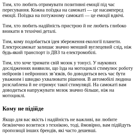
Тим, хто любить отримувати позитивні емоції під час
пересування. Кожна поїздка на самокаті — це насамперед
емоції. Поїздка на потужному самокаті — це емоції вдвічі.
Тим, хто любить надійність пристрою й не любить глибоко
вникати в технічні деталі.
Тим, кому подобається ідея збереження екології планети.
Електросамокат залишає значно менший вуглецевий слід, ніж
будь-який транспорт із ДВЗ та електромобілі.
Тим, хто хоче тримати свій мозок у тонусі. У наукових
дослідженнях виявили, що їзда на мотоциклі стимулює роботу
нейронів і нейронних зв’язків, бо доводиться весь час бути
уважним і швидко ухвалювати рішення. В автомобілі людина
розслаблена й не отримує такої стимуляції. На самокаті вам
доводиться напружувати мозок значно більше, ніж на
мотоциклі.
Кому не підійде
Якщо для вас якість і надійність не важливі, ви любите
безкінечно возитися з технікою, тоді, ймовірно, вам підійдуть
пропозиції інших брендів, які часто дешевші.