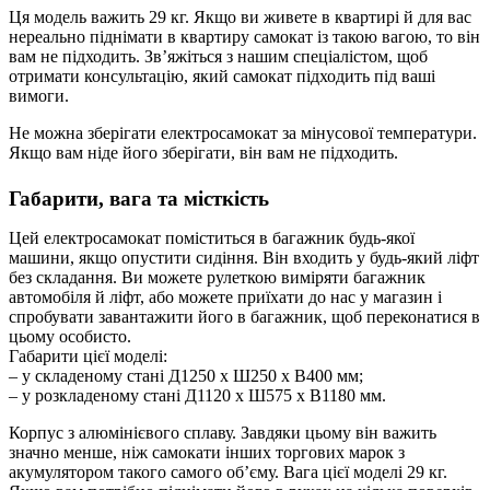
Ця модель важить 29 кг. Якщо ви живете в квартирі й для вас
нереально піднімати в квартиру самокат із такою вагою, то він
вам не підходить. Зв’яжіться з нашим спеціалістом, щоб
отримати консультацію, який самокат підходить під ваші
вимоги.
Не можна зберігати електросамокат за мінусової температури.
Якщо вам ніде його зберігати, він вам не підходить.
Габарити, вага та місткість
Цей електросамокат поміститься в багажник будь-якої
машини, якщо опустити сидіння. Він входить у будь-який ліфт
без складання. Ви можете рулеткою виміряти багажник
автомобіля й ліфт, або можете приїхати до нас у магазин і
спробувати завантажити його в багажник, щоб переконатися в
цьому особисто.
Габарити цієї моделі:
– у складеному стані Д1250 х Ш250 х В400 мм;
– у розкладеному стані Д1120 х Ш575 х В1180 мм.
Корпус з алюмінієвого сплаву. Завдяки цьому він важить
значно менше, ніж самокати інших торгових марок з
акумулятором такого самого об’єму. Вага цієї моделі 29 кг.