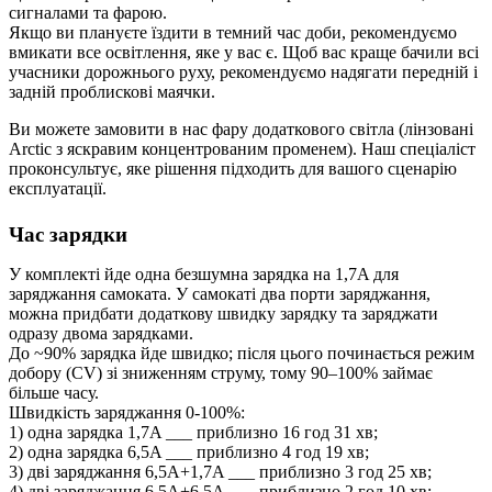
сигналами та фарою.
Якщо ви плануєте їздити в темний час доби, рекомендуємо
вмикати все освітлення, яке у вас є. Щоб вас краще бачили всі
учасники дорожнього руху, рекомендуємо надягати передній і
задній проблискові маячки.
Ви можете замовити в нас фару додаткового світла (лінзовані
Arctic з яскравим концентрованим променем). Наш спеціаліст
проконсультує, яке рішення підходить для вашого сценарію
експлуатації.
Час зарядки
У комплекті йде одна безшумна зарядка на 1,7A для
заряджання самоката. У самокаті два порти заряджання,
можна придбати додаткову швидку зарядку та заряджати
одразу двома зарядками.
До ~90% зарядка йде швидко; після цього починається режим
добору (CV) зі зниженням струму, тому 90–100% займає
більше часу.
Швидкість заряджання 0-100%:
1) одна зарядка 1,7A ___ приблизно 16 год 31 хв;
2) одна зарядка 6,5A ___ приблизно 4 год 19 хв;
3) дві заряджання 6,5A+1,7A ___ приблизно 3 год 25 хв;
4) дві заряджання 6,5A+6,5A ___ приблизно 2 год 10 хв;