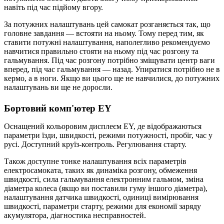
навіть під час підйому вгору.
За потужних налаштувань цей самокат розганяється так, що
головне завдання — встояти на ньому. Тому перед тим, як
ставити потужні налаштування, наполегливо рекомендуємо
навчитися правильно стояти на ньому під час розгону та
гальмування. Під час розгону потрібно зміщувати центр ваги
вперед, під час гальмування — назад. Упиратися потрібно не в
кермо, а в ноги. Якщо ви цього ще не навчилися, до потужних
налаштувань ви ще не доросли.
Бортовий комп'ютер EY
Оснащений кольоровим дисплеєм EY, де відображаються
параметри їзди, швидкості, режими потужності, пробіг, час у
русі. Доступний круїз-контроль. Регулювання старту.
Також доступне тонке налаштування всіх параметрів
електросамоката, таких як динаміка розгону, обмеження
швидкості, сила гальмування електронним гальмом, зміна
діаметра колеса (якщо ви поставили гуму іншого діаметра),
налаштування датчика швидкості, одиниці вимірювання
швидкості, параметри старту, режими для економії заряду
акумулятора, діагностика несправностей.