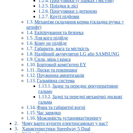
Прогулянки (у парках і містом)
Поїздки в лісі
Прогулянки з дитиною
Круті підйоми
Механізм складання керма (складна ручка +
штифт)
Екіпірування та безпека
Для кого підійде
Кому не підійде
Габарити, вага та місткість
Надійний акумулятор LG або SAMSUNG
Сила, міць і краса
Бортовий комп'ютер EY
Диски та покришки
Пружинна амортизація
Гальмівна система
Заднє та переднє рекуперативне
гальмо
Задні та передні механічні дискові
гальма
Фара та габаритні вогні
Час зарядки
Можливість установки/тюнінгу
Чому варто купити електросамокат у нас?
Характеристики Speedway 5 Dual