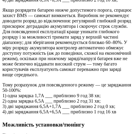
Якщо розрядити батарею нижче допустимого порога, спрацює
захист BMS — самокат вимкнеться. Виробник не рекомендує
доводити розряд до відключення: регулярний глибокий розряд
прискорює деградацію акумулятора і скорочує строк служби.
Для повсякденної експлуатації краще уникати глибокого
розряду і за можливості тримати заряд у верхній частині
діапазону; для зберігання рекомендується близько 60–80%. У
міру розряду акумулятора контролер автоматично обмежує
доступну потужність (аж до поведінки, схожої на економічний
режим), оскільки при нижчому заряді/напрузі батарея вже не
може безпечно віддавати високий струм — тому багато
користувачів експлуатують самокат переважно при заряді
вище середнього.
Тому розрахунок для повсякденного режиму — це заряджання
50-100%:
1) одна зарядка 1,7A ___ приблизно 9 год 38 хв;
2) одна зарядка 6,5A ___ приблизно 2 год 31 хв;
3) дві заряджання 6,5A+1,7A ___ приблизно 2 год 0 хв;
4) дві заряджання 6,5A+6,5A ___ приблизно 1 год 16 хв
Можливість установки/тюнінгу