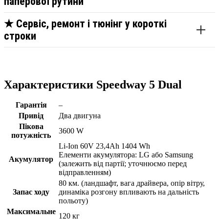
паперової рутини
★
Сервіс, ремонт і тюнінг у короткі
строки
Характеристики Speedway 5 Dual
Гарантія
–
Привід
Два двигуна
Пікова
3600 W
потужність
Li-Ion 60V 23,4Ah 1404 Wh
Елементи акумулятора: LG або Samsung
Акумулятор
(залежить від партії; уточнюємо перед
відправленням)
80 км. (ландшафт, вага драйвера, опір вітру,
Запас ходу
динаміка розгону впливають на дальність
польоту)
Максимальне
120 кг