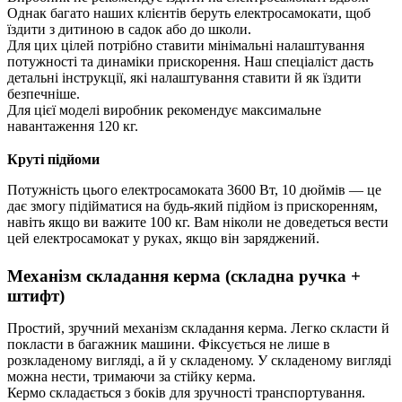
Однак багато наших клієнтів беруть електросамокати, щоб
їздити з дитиною в садок або до школи.
Для цих цілей потрібно ставити мінімальні налаштування
потужності та динаміки прискорення. Наш спеціаліст дасть
детальні інструкції, які налаштування ставити й як їздити
безпечніше.
Для цієї моделі виробник рекомендує максимальне
навантаження 120 кг.
Круті підйоми
Потужність цього електросамоката 3600 Вт, 10 дюймів — це
дає змогу підійматися на будь-який підйом із прискоренням,
навіть якщо ви важите 100 кг. Вам ніколи не доведеться вести
цей електросамокат у руках, якщо він заряджений.
Механізм складання керма (складна ручка +
штифт)
Простий, зручний механізм складання керма. Легко скласти й
покласти в багажник машини. Фіксується не лише в
розкладеному вигляді, а й у складеному. У складеному вигляді
можна нести, тримаючи за стійку керма.
Кермо складається з боків для зручності транспортування.