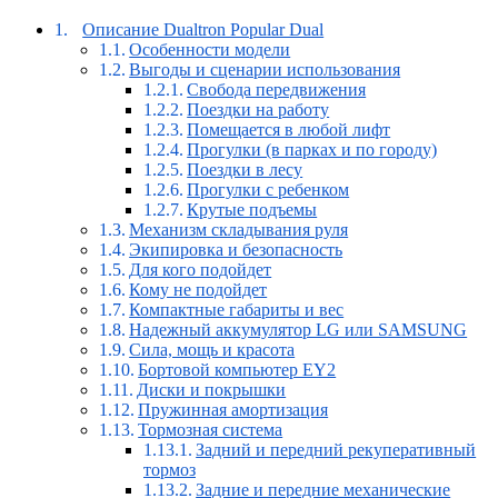
Описание Dualtron Popular Dual
Особенности модели
Выгоды и сценарии использования
Свобода передвижения
Поездки на работу
Помещается в любой лифт
Прогулки (в парках и по городу)
Поездки в лесу
Прогулки с ребенком
Крутые подъемы
Механизм складывания руля
Экипировка и безопасность
Для кого подойдет
Кому не подойдет
Компактные габариты и вес
Надежный аккумулятор LG или SAMSUNG
Сила, мощь и красота
Бортовой компьютер EY2
Диски и покрышки
Пружинная амортизация
Тормозная система
Задний и передний рекуперативный
тормоз
Задние и передние механические