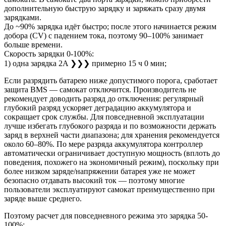
дополнительную быструю зарядку и заряжать сразу двумя
зарядками.
До ~90% зарядка идёт быстро; после этого начинается режим
добора (CV) с падением тока, поэтому 90–100% занимает
больше времени.
Скорость зарядки 0-100%:
1) одна зарядка 2A ❯❯❯ примерно 15 ч 0 мин;
Если разрядить батарею ниже допустимого порога, сработает
защита BMS — самокат отключится. Производитель не
рекомендует доводить разряд до отключения: регулярный
глубокий разряд ускоряет деградацию аккумулятора и
сокращает срок службы. Для повседневной эксплуатации
лучше избегать глубокого разряда и по возможности держать
заряд в верхней части диапазона; для хранения рекомендуется
около 60–80%. По мере разряда аккумулятора контроллер
автоматически ограничивает доступную мощность (вплоть до
поведения, похожего на экономичный режим), поскольку при
более низком заряде/напряжении батарея уже не может
безопасно отдавать высокий ток — поэтому многие
пользователи эксплуатируют самокат преимущественно при
заряде выше среднего.
Поэтому расчет для повседневного режима это зарядка 50-
100%: