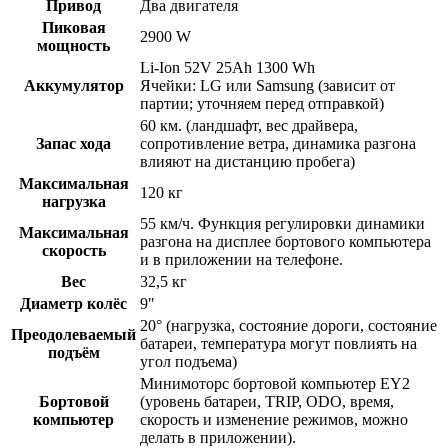
Привод
Два двигателя
Пиковая
2900 W
мощность
Li-Ion 52V 25Ah 1300 Wh
Аккумулятор
Ячейки: LG или Samsung (зависит от
партии; уточняем перед отправкой)
60 км. (ландшафт, вес драйвера,
Запас хода
сопротивление ветра, динамика разгона
влияют на дистанцию пробега)
Максимальная
120 кг
нагрузка
55 км/ч. Функция регулировки динамики
Максимальная
разгона на дисплее бортового компьютера
скорость
и в приложении на телефоне.
Вес
32,5 кг
Диаметр колёс
9″
20° (нагрузка, состояние дороги, состояние
Преодолеваемый
батареи, температура могут повлиять на
подъём
угол подъема)
Минимоторс бортовой компьютер EY2
Бортовой
(уровень батареи, TRIP, ODO, время,
компьютер
скорость и изменение режимов, можно
делать в приложении).