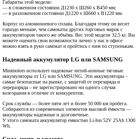
Габариты этой модели:
— в сложенном состоянии Д1230 х Ш260 х В450 мм;
— в разложенном состоянии Д1220 х Ш660 х В1220 мм.
Корпус из алюминиевого сплава. Благодаря этому он весит
гораздо меньше, чем самокаты других торговых марок с
аккумулятором такого же объёма. Вес этой модели 32,5 кг. Вы
можете оценить свои возможности лично: у нас в офисе
можно взять в руки самокат и пройтись с ним по ступенькам.
Надежный аккумулятор LG или SAMSUNG
Minimotors использует надежные литий-ионные тяговые
аккумуляторы от LG или SAMSUNG. Эти аккумуляторы –
самые безопасные на рынке, с защитой от перезаряда и
переразряда – не зарегистрировано ни одного случая
возгорания в отличие от конкурентов.
Срок службы — более пяти лет и более 50 000 км пробега.
Собираются из современных элементов высокой ёмкости —
аккумуляторы надежные и долговечные.
У этого самоката аккумулятор емкостью Li-Ion 52V 25Ah 1300
Wh.
Сила, мощь и красота