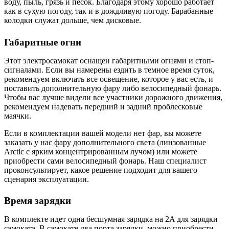
воду, пыль, грязь и песок. Благодаря этому хорошо работает
как в сухую погоду, так и в дождливую погоду. Барабанные
колодки служат дольше, чем дисковые.
Габаритные огни
Этот электросамокат оснащен габаритными огнями и стоп-
сигналами. Если вы намерены ездить в темное время суток,
рекомендуем включать все освещение, которое у вас есть, и
поставить дополнительную фару либо велосипедный фонарь.
Чтобы вас лучше видели все участники дорожного движения,
рекомендуем надевать передний и задний проблесковые
маячки.
Если в комплектации вашей модели нет фар, вы можете
заказать у нас фару дополнительного света (линзованные
Arctic с ярким концентрированным лучом) или можете
приобрести сами велосипедный фонарь. Наш специалист
проконсультирует, какое решение подходит для вашего
сценария эксплуатации.
Время зарядки
В комплекте идет одна бесшумная зарядка на 2A для зарядки
самоката. В самокате два порта зарядки, можно приобрести