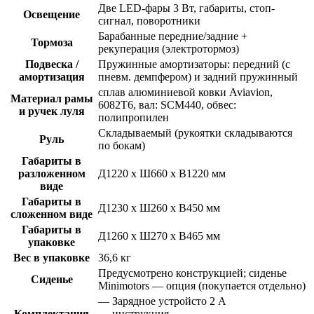
Две LED-фары 3 Вт, габариты, стоп-
Освещение
сигнал, поворотники
Барабанные передние/задние +
Тормоза
рекуперация (электротормоз)
Подвеска /
Пружинные амортизаторы: передний (с
амортизация
пневм. демпфером) и задний пружинный
сплав алюминиевой ковки Aviavion,
Материал рамы
6082T6, вал: SCM440, обвес:
и ручек луля
полипропилен
Складываемый (рукоятки складываются
Руль
по бокам)
Габариты в
разложенном
Д1220 х Ш660 х В1220 мм
виде
Габариты в
Д1230 х Ш260 х В450 мм
сложенном виде
Габариты в
Д1260 х Ш270 х В465 мм
упаковке
Вес в упаковке
36,6 кг
Предусмотрено конструкцией; сиденье
Сиденье
Minimotors — опция (покупается отдельно)
— Зарядное устройсто 2 A
Комплектация
— инструкция