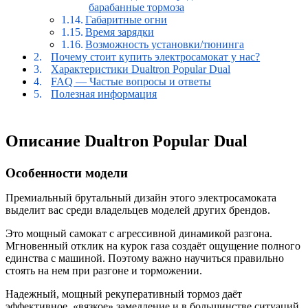
барабанные тормоза
Габаритные огни
Время зарядки
Возможность установки/тюнинга
Почему стоит купить электросамокат у нас?
Характеристики Dualtron Popular Dual
FAQ — Частые вопросы и ответы
Полезная информация
Описание Dualtron Popular Dual
Особенности модели
Премиальный брутальный дизайн этого электросамоката
выделит вас среди владельцев моделей других брендов.
Это мощный самокат с агрессивной динамикой разгона.
Мгновенный отклик на курок газа создаёт ощущение полного
единства с машиной. Поэтому важно научиться правильно
стоять на нем при разгоне и торможении.
Надежный, мощный рекуперативный тормоз даёт
эффективное, «вязкое» замедление и в большинстве ситуаций